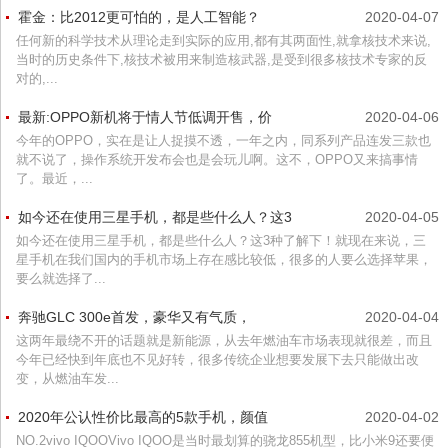
霍金：比2012更可怕的，是人工智能？
2020-04-07
任何新的科学技术从理论走到实际的应用,都有其两面性,就拿核技术来说,
当时的历史条件下,核技术被用来制造核武器,是受到很多核技术专家的反
对的,...
最新:OPPO新机将于情人节低调开售，价
2020-04-06
今年的OPPO，实在是让人捉摸不透，一年之内，同系列产品连发三款也
就不说了，操作系统开发布会也是会玩儿啊。这不，OPPO又来搞事情
了。最近，...
如今还在使用三星手机，都是些什么人？这3
2020-04-05
如今还在使用三星手机，都是些什么人？这3种了解下！就现在来说，三
星手机在我们国内的手机市场上存在感比较低，很多的人要么选择苹果，
要么就选择了...
奔驰GLC 300e首发，豪华又有气质，
2020-04-04
这两年最绕不开的话题就是新能源，从去年燃油车市场表现就很差，而且
今年已经快到年底也不见好转，很多传统企业想要发展下去只能做出改
变，从燃油车发...
2020年公认性价比最高的5款手机，颜值
2020-04-02
NO.2vivo IQOOVivo IQOO是当时最划算的骁龙855机型，比小米9还要便