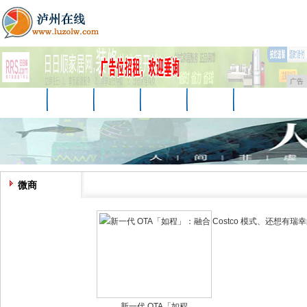
广告
首页
资讯
财经
教育
汽车
家居
企业
商讯
游戏
消费
时尚
微商
新一代 OTA「如程