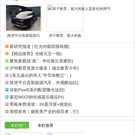
路虎平台造新能源汽
亲子教育，最大的敌
新研究报道 | 红光对眼部脉络膜}
【精品推荐】光绪元宝一组}
聚焦家庭战“疫”，华住推出居家防}
泸州教育资源大爆发丨城北教育今年}
1美元逼出的华人“半导体教父”：}
路虎平台造新能源汽车，外观酷似比}
谷歌Pixel5系列配置曝光这回}
索尼IMX298传感器乐视乐Pr}
黑莓来势汹汹：2K悬浮屏+骁龙6}
美呗发布丨做医美产业的领导者，打}
本栏热门
本栏推荐