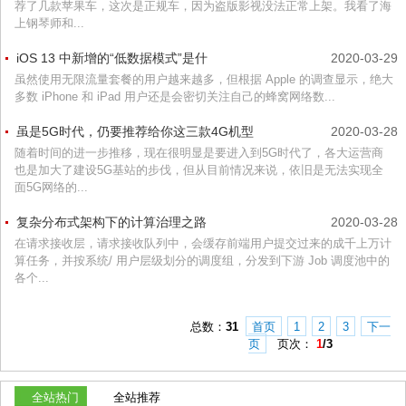
荐了几款苹果车，这次是正规车，因为盗版影视没法正常上架。我看了海
上钢琴师和...
iOS 13 中新增的“低数据模式”是什
2020-03-29
虽然使用无限流量套餐的用户越来越多，但根据 Apple 的调查显示，绝大
多数 iPhone 和 iPad 用户还是会密切关注自己的蜂窝网络数...
虽是5G时代，仍要推荐给你这三款4G机型
2020-03-28
随着时间的进一步推移，现在很明显是要进入到5G时代了，各大运营商
也是加大了建设5G基站的步伐，但从目前情况来说，依旧是无法实现全
面5G网络的...
复杂分布式架构下的计算治理之路
2020-03-28
在请求接收层，请求接收队列中，会缓存前端用户提交过来的成千上万计
算任务，并按系统/ 用户层级划分的调度组，分发到下游 Job 调度池中的
各个...
总数：
31
首页
1
2
3
下一
页
页次：
1
/3
全站热门
全站推荐