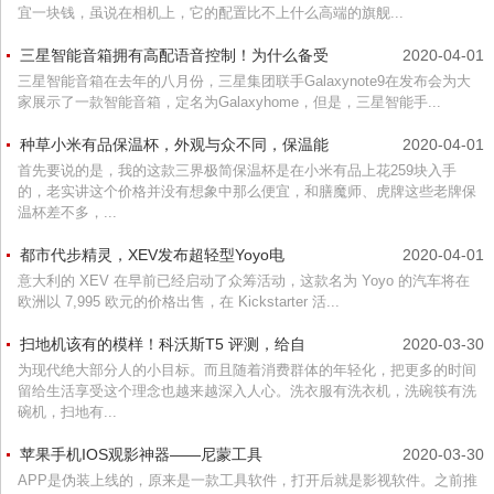
宜一块钱，虽说在相机上，它的配置比不上什么高端的旗舰...
三星智能音箱拥有高配语音控制！为什么备受
2020-04-01
三星智能音箱在去年的八月份，三星集团联手Galaxynote9在发布会为大
家展示了一款智能音箱，定名为Galaxyhome，但是，三星智能手...
种草小米有品保温杯，外观与众不同，保温能
2020-04-01
首先要说的是，我的这款三界极简保温杯是在小米有品上花259块入手
的，老实讲这个价格并没有想象中那么便宜，和膳魔师、虎牌这些老牌保
温杯差不多，...
都市代步精灵，XEV发布超轻型Yoyo电
2020-04-01
意大利的 XEV 在早前已经启动了众筹活动，这款名为 Yoyo 的汽车将在
欧洲以 7,995 欧元的价格出售，在 Kickstarter 活...
扫地机该有的模样！科沃斯T5 评测，给自
2020-03-30
为现代绝大部分人的小目标。而且随着消费群体的年轻化，把更多的时间
留给生活享受这个理念也越来越深入人心。洗衣服有洗衣机，洗碗筷有洗
碗机，扫地有...
苹果手机IOS观影神器——尼蒙工具
2020-03-30
APP是伪装上线的，原来是一款工具软件，打开后就是影视软件。之前推