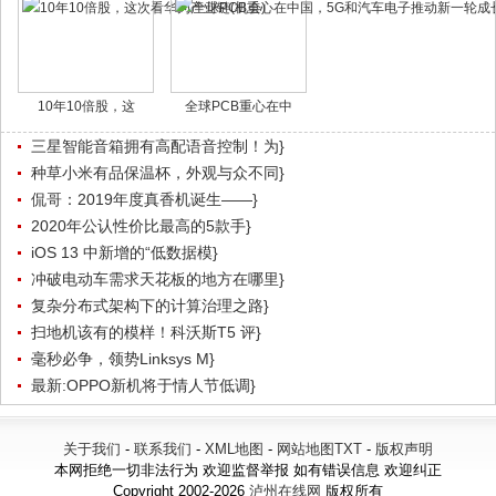
10年10倍股，这
全球PCB重心在中
三星智能音箱拥有高配语音控制！为}
种草小米有品保温杯，外观与众不同}
侃哥：2019年度真香机诞生——}
2020年公认性价比最高的5款手}
iOS 13 中新增的“低数据模}
冲破电动车需求天花板的地方在哪里}
复杂分布式架构下的计算治理之路}
扫地机该有的模样！科沃斯T5 评}
毫秒必争，领势Linksys M}
最新:OPPO新机将于情人节低调}
关于我们
-
联系我们
-
XML地图
-
网站地图
TXT
-
版权声明
本网拒绝一切非法行为 欢迎监督举报 如有错误信息 欢迎纠正
Copyright 2002-2026
泸州在线网
版权所有