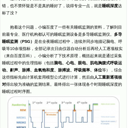
错，也不禁怀疑是不是真的睡好了，说得专业一点，就是
睡眠深度
达
标了没？
抱着这个问题，小编百度了一些有关睡眠监测的资料，了解到目
前最专业、医疗机构都认可的睡眠监测设备是多导睡眠监测仪。
多导
睡眠监测（PSG）
是在全夜睡眠过程中，连续并同步地描记脑电、呼
吸等10余项指标，全部记录次日由仪器自动分析后再经人工逐项核实
（来自百度百科）。小编分析了下技术原理，概括起来就是通过采集
睡眠过程中的生理指标（包括
脑电、心电、眼电、肌电胸腹式呼吸运
动、鼾声、脉搏、血氧饱和度、脉搏波、呼吸频率、体位
等），综合
这些指标先由计算机套用模型公式进行计算，然后由
人工重新逐项核
对
得出较为准确的监测结果。最终得出一张体现各个时期睡眠深度的
睡眠过程时序图。