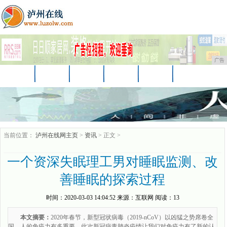
广告
首页
资讯
财经
教育
汽车
家居
企业
商讯
游戏
消费
时尚
当前位置：
泸州在线网主页
>
资讯
> 正文 >
一个资深失眠理工男对睡眠监测、改
善睡眠的探索过程
时间：
2020-03-03 14:04:52
来源：
互联网
阅读：13
本文摘要：
2020年春节，新型冠状病毒（2019-nCoV）以凶猛之势席卷全
国。人的免疫力有多重要，此次新冠病毒肺炎疫情让我们对免疫力有了新的认