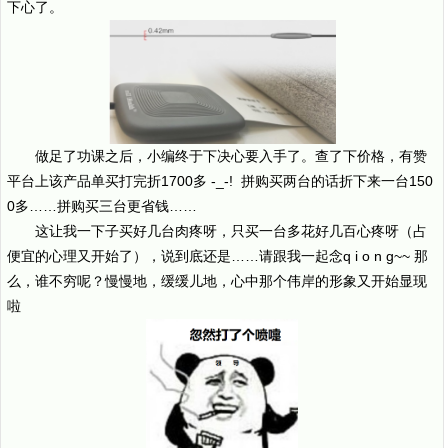
下心了。
做足了功课之后，小编终于下决心要入手了。查了下价格，有赞
平台上该产品单买打完折1700多 -_-! 拼购买两台的话折下来一台150
0多……拼购买三台更省钱……
这让我一下子买好几台肉疼呀，只买一台多花好几百心疼呀（占
便宜的心理又开始了），说到底还是……请跟我一起念q i o n g~~ 那
么，谁不穷呢？慢慢地，缓缓儿地，心中那个伟岸的形象又开始显现
啦