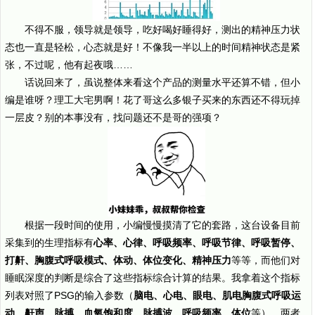
不得不服，领导就是领导，吃好喝好睡得好，测出的精神压力状
态也一直是轻松，心态就是好！不像我一半以上的时间精神状态是紧
张，不过呢，他有起夜哦……
话说回来了，虽说整体来看这个产品的测量水平还算不错，但小
编是谁呀？理工大宅男啊！花了哥这么多银子买来的东西还不得玩掉
一层皮？别的本事没有，找问题还不是哥的强项？
根据一段时间的使用，小编慢慢摸清了它的套路，这台设备目前
采集到的生理指标有
心率、心律、
呼吸频率、呼吸节律、呼吸暂停、
打鼾、胸腹式呼吸模式、体动、体位变化、精神压力
等等，而他们对
睡眠深度的判断是综合了这些指标综合计算的结果。我拿着这个指标
列表对照了PSG的输入参数（
脑电、心电、眼电、肌电胸腹式呼吸运
动、鼾声、脉搏、血氧饱和度、脉搏波、呼吸频率、体位
等），两者