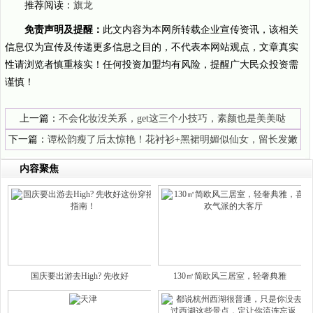
推荐阅读：
旗龙
免责声明及提醒：
此文内容为本网所转载企业宣传资讯，该相关
信息仅为宣传及传递更多信息之目的，不代表本网站观点，文章真实
性请浏览者慎重核实！任何投资加盟均有风险，提醒广大民众投资需
谨慎！
上一篇：
不会化妆没关系，get这三个小技巧，素颜也是美美哒
下一篇：
谭松韵瘦了后太惊艳！花衬衫+黑裙明媚似仙女，留长发嫩
成高中生
内容聚焦
国庆要出游去High? 先收好
130㎡简欧风三居室，轻奢典雅