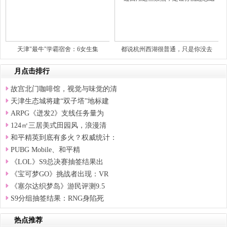
天津"最牛"学霸宿舍：6女生集
都说杭州西湖很普通，只是你没去
月点击排行
故宫北门咖啡馆，视觉与味觉的清
天津生态城将建“双子塔”地标建
ARPG《迸发2》支线任务量为
124㎡三居美式田园风，浪漫清
和平精英到底有多火？权威统计：
PUBG Mobile、和平精
《LOL》S9总决赛抽签结果出
《宝可梦GO》挑战者出现：VR
《塞尔达织梦岛》游民评测9.5
S9分组抽签结果：RNG身陷死
热点推荐