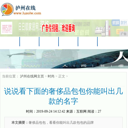
广告
首页
资讯
财经
教育
汽车
家居
企业
商讯
游戏
消费
时尚
当前位置：
泸州在线网主页
>
时尚
> 正文 >
说说看下面的奢侈品包包你能叫出几
款的名字
时间：
2019-09-24 14:12:42
来源：
互联网
阅读：27
本文摘要：
奢侈品包包，看看你能叫出几款包包的品牌