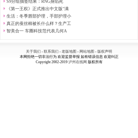
S9分组抽签结果：RNG身陷死
《第一王权》正式推出中文版“满
生活：冬季唇部护理，手部护理小
真正的蚕丝棉被长什么样？生产工
智美合一 车圈科技范代表几何A
关于我们
-
联系我们
-
老版地图
-
网站地图
-
版权声明
本网拒绝一切非法行为 欢迎监督举报 如有错误信息 欢迎纠正
Copyright 2002-2019
泸州在线网
版权所有