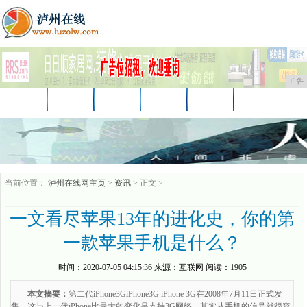
广告
首页
资讯
财经
教育
汽车
家居
企业
商讯
游戏
消费
时尚
当前位置：
泸州在线网主页
>
资讯
> 正文 >
一文看尽苹果13年的进化史，你的第
一款苹果手机是什么？
时间：
2020-07-05 04:15:36
来源：
互联网
阅读：1905
本文摘要：
第二代iPhone3GiPhone3G iPhone 3G在2008年7月11日正式发
售，这与上一代iPhone比最大的变化是支持3G网络，其实从手机的信号就很容