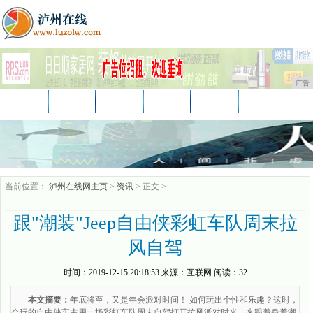
广告
首页
资讯
财经
教育
汽车
家居
企业
商讯
游戏
消费
时尚
当前位置：
泸州在线网主页
>
资讯
> 正文 >
跟"潮装"Jeep自由侠彩虹车队周末拉
风自驾
时间：
2019-12-15 20:18:53
来源：
互联网
阅读：32
本文摘要：
年底将至，又是年会派对时间！ 如何玩出个性和乐趣？这时，
会玩的自由侠车主用一场彩虹车队周末自驾打开拉风派对时光。来跟着身着潮