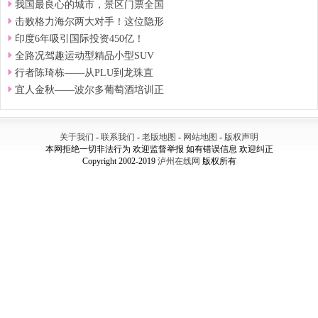
我国最良心的城市，景区门票全国
击败格力海尔两大对手！这位隐形
印度6年吸引国际投资450亿！
全路况驾趣运动型精品小型SUV
行者陈琦栋——从PLU到龙珠直
宜人金秋——波尔多葡萄酒培训正
关于我们
-
联系我们
-
老版地图
-
网站地图
-
版权声明
本网拒绝一切非法行为 欢迎监督举报 如有错误信息 欢迎纠正
Copyright 2002-2019
泸州在线网
版权所有