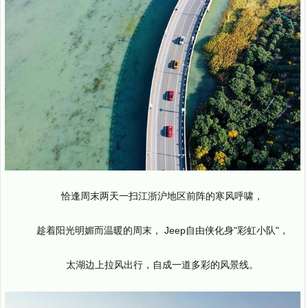
恰逢周末两天一扫江浙沪地区前阵的寒风呼啸，
趁着阳光明媚而温暖的周末， Jeep自由侠化身"彩虹小队"，
太湖边上拉风出行，自成一道多彩的风景线。