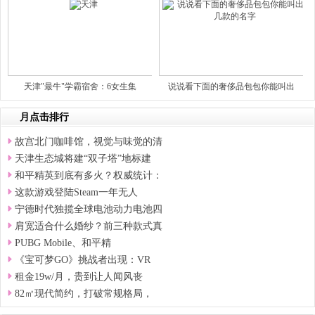
天津"最牛"学霸宿舍：6女生集
说说看下面的奢侈品包包你能叫出
月点击排行
故宫北门咖啡馆，视觉与味觉的清
天津生态城将建“双子塔”地标建
和平精英到底有多火？权威统计：
这款游戏登陆Steam一年无人
宁德时代独揽全球电池动力电池四
肩宽适合什么婚纱？前三种款式真
PUBG Mobile、和平精
《宝可梦GO》挑战者出现：VR
租金19w/月，贵到让人闻风丧
82㎡现代简约，打破常规格局，