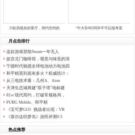
33款高级灰的客厅，简约空间的
“中大非985同学不可以报考直
月点击排行
这款游戏登陆Steam一年无人
故宫北门咖啡馆，视觉与味觉的清
宁德时代独揽全球电池动力电池四
和平精英到底有多火？权威统计：
从三电技术看：几何A、Aion
天津生态城将建“双子塔”地标建
82㎡现代简约，打破常规格局，
PUBG Mobile、和平精
《宝可梦GO》挑战者出现：VR
《塞尔达织梦岛》游民评测9.5
热点推荐