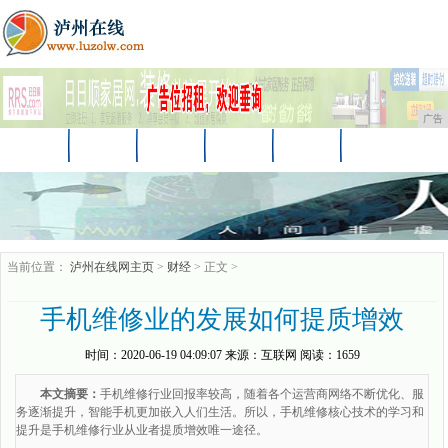
广告
首页
资讯
财经
教育
汽车
家居
企业
商讯
游戏
消费
时尚
当前位置：
泸州在线网主页
>
财经
> 正文 >
手机维修业的发展如何提质增效
时间：
2020-06-19 04:09:07
来源：
互联网
阅读：1659
本文摘要：
手机维修行业回报率较高，随着各个运营商网络不断优化、服
务逐渐提升，智能手机更加嵌入人们生活。所以，手机维修核心技术的学习和
提升是手机维修行业从业者提质增效唯一途径。