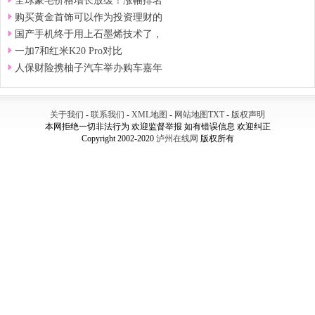
全球豪宅价格增长放缓！涨幅排名
购买黄金首饰可以作为投资理财的
国产手机终于用上石墨烯技术了，
一加7和红米K20 Pro对比
人保财险携柚子汽车举办购车嘉年
关于我们
-
联系我们
-
XML地图
-
网站地图
TXT
-
版权声明
本网拒绝一切非法行为 欢迎监督举报 如有错误信息 欢迎纠正
Copyright 2002-2020
泸州在线网
版权所有