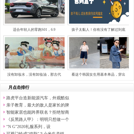
适合年轻人的零跑S01，6.9
孩子太黏人！你有没有了解过到底
没有卸妆水，没有卸妆油，那古代
看这个韩国女生用基本单品，穿出
月点击排行
路虎平台造新能源汽车，外观酷似
亲子教育，最大的敌人是家长的脾
智能家居也能跨界联名？拒绝智商
《反黑路人甲》：明明只想做一个
“N G”2020礼服系列，设
可视门铃成“鸡肋”？小米生态链