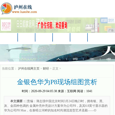
广告
首页
资讯
财经
教育
汽车
家居
企业
商讯
游戏
消费
时尚
当前位置：
泸州在线网主页
>
财经
> 正文 >
金银色华为P8现场组图赏析
时间：
2020-09-29 04:05:38
来源：
互联网
阅读：1041
本文摘要：
| 责编：薄志强中国北京时间3月24日晚23时，拥有银、黑、
灰、金四种色调的 金属外壳外壳设计方案华为公司P8，及其6.8英寸显示器的
华为公司P8 Max，在泰晤士河畔的知名时尚潮流造型艺术圣殿——O