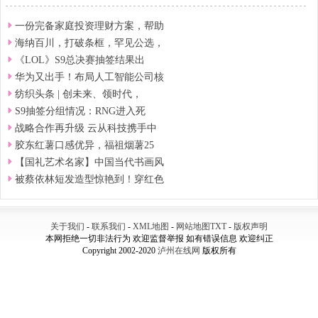
一份完备家庭投资理财方案，帮助
海纳百川，打破条框，罕见公选，
《LOL》S9总决赛抽签结果出
华为又出手！布局人工智能公司核
纺织头条 | 创未来、领时代，
S9抽签分组情况：RNG进入死
战略合作再升级 云从科技携手中
胶东红薯口感优异，福祖烟薯25
【国礼艺术名家】中国当代书画风
被蔡依林短发造型惊艳到！穿红色
关于我们
-
联系我们
-
XML地图
-
网站地图
TXT
-
版权声明
本网拒绝一切非法行为 欢迎监督举报 如有错误信息 欢迎纠正
Copyright 2002-2020
泸州在线网
版权所有