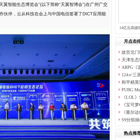
届天翼智能生态博览会”(以下简称“天翼智博会”)在广州广交
作伙伴，云从科技在会上与中国电信签署了DICT应用能
14亿元高级
月点击
故宫北门
天津生态
ARPG
124㎡
和平精英
PUBG M
《LOL
《宝可梦
《塞尔达
S9分组
热点推