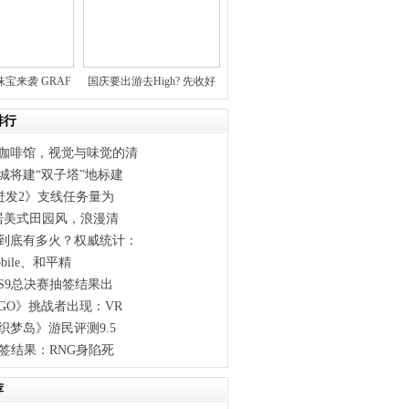
珠宝来袭 GRAF
国庆要出游去High? 先收好
排行
咖啡馆，视觉与味觉的清
城将建“双子塔”地标建
《迸发2》支线任务量为
三居美式田园风，浪漫清
到底有多火？权威统计：
obile、和平精
》S9总决赛抽签结果出
GO》挑战者出现：VR
织梦岛》游民评测9.5
抽签结果：RNG身陷死
荐