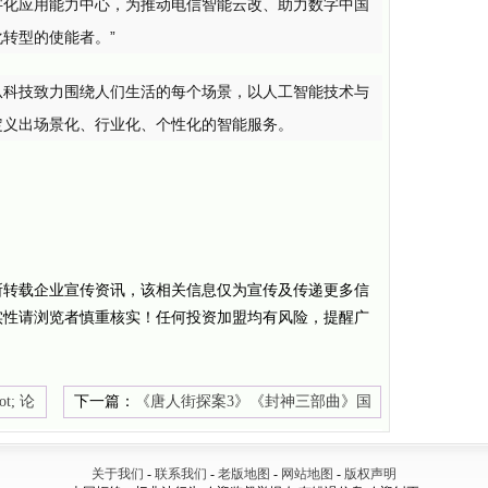
字化应用能力中心，为推动电信智能云改、助力数字中国
转型的使能者。”
从科技致力围绕人们生活的每个场景，以人工智能技术与
定义出场景化、行业化、个性化的智能服务。
所转载企业宣传资讯，该相关信息仅为宣传及传递更多信
实性请浏览者慎重核实！任何投资加盟均有风险，提醒广
t; 论
下一篇：
《唐人街探案3》《封神三部曲》国
庆贴片曝光预告
关于我们
-
联系我们
-
老版地图
-
网站地图
-
版权声明