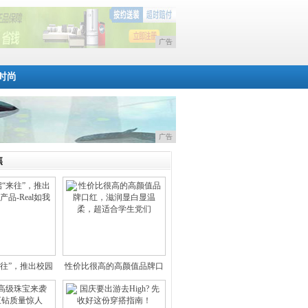
广告
时尚
广告
焦
来往”，推出校园
性价比很高的高颜值品牌口
社交
红，滋