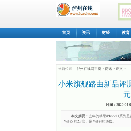
首页
资讯
财经
教育
当前位置：
泸州在线网主页
>
商讯
> 正文 >
小米旗舰路由新品评测：
元
时间：
2020-04-0
本文摘要：
去年的苹果iPhone11系列是
WiFi5 的2.7倍，是 WiFi4的16倍。