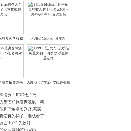
底有多火？权威
PUBG Mobile、和平精
计：
9总决赛抽签结果
ARPG《迸发2》支线任务量
出
为
分组情况：RNG进入死
的坚韧和执着谋发展，泰
你脚下这条绍兴路,其实
装该有的样子，老板看了
去High? 先收好
》S9总决赛抽签结果出