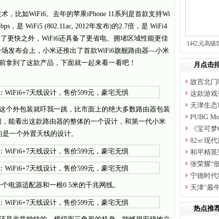
比如WiFi6。去年的苹果iPhone 11系列是首款支持Wi
是 WiFi5 (802.11ac, 2012年发布)的2.7倍，是 WiFi4
16倍。除了更快之外，WiFi6还具备了更省电、拥堵区域性能更佳
14亿元高级
场发布会上，小米还推出了首款WiFi6旗舰路由器—小米
几天提前拿到了这款产品，下面就一起来看一看吧！
月点击
故宫北门
这款游戏登
天津生态
，首先这个外包装就吓我一跳，比市面上的绝大多数路由器包装
PUBG M
图，能看出这款路由器的整体的一个设计，和第一代小米
《宝可梦
用的是一个外置天线的设计。
82㎡现
和平精英
张荣耀“
宁德时代
个电源适配器和一根0.5米的千兆网线。
天津"最
热点推