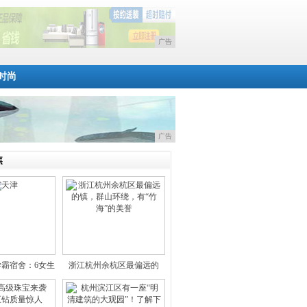
广告
时尚
广告
焦
学霸宿舍：6女生
浙江杭州余杭区最偏远的
集
镇，群山