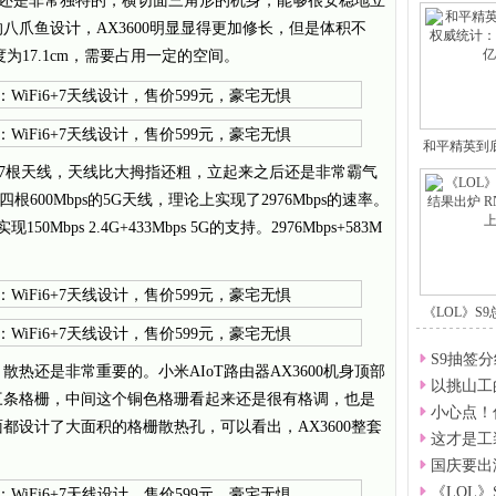
观设计还是非常独特的，横切面三角形的机身，能够很安稳地立
八爪鱼设计，AX3600明显显得更加修长，但是体积不
为17.1cm，需要占用一定的空间。
和平精英到
统
上拥有7根天线，天线比大拇指还粗，立起来之后还是非常霸气
四根600Mbps的5G天线，理论上实现了2976Mbps的速率。
bps 2.4G+433Mbps 5G的支持。2976Mbps+583M
《LOL》S
S9抽签
热还是非常重要的。小米AIoT路由器AX3600机身顶部
以挑山工
三条格栅，中间这个铜色格珊看起来还是很有格调，也是
小心点！
都设计了大面积的格栅散热孔，可以看出，AX3600整套
这才是工
国庆要出游
《LOL