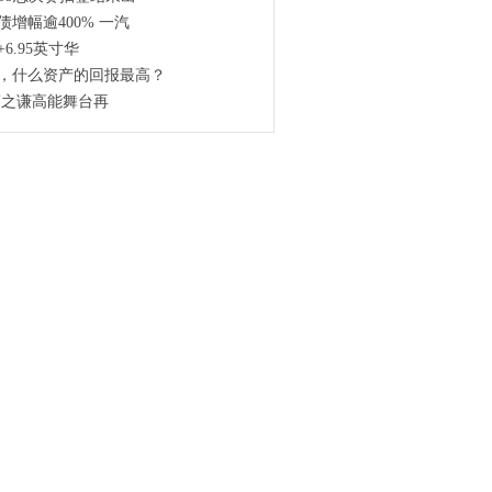
增幅逾400% 一汽
h+6.95英寸华
，什么资产的回报最高？
6 薛之谦高能舞台再