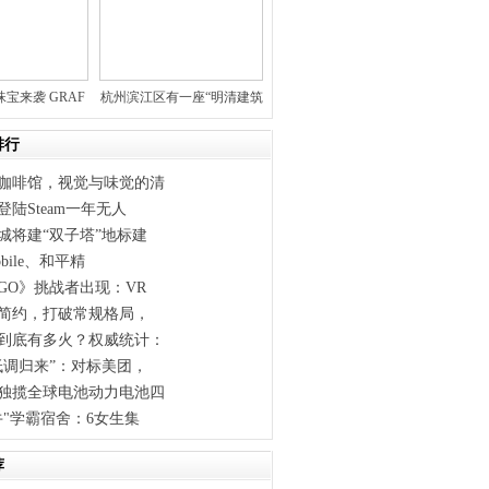
珠宝来袭 GRAF
杭州滨江区有一座“明清建筑
的大
排行
咖啡馆，视觉与味觉的清
陆Steam一年无人
城将建“双子塔”地标建
obile、和平精
GO》挑战者出现：VR
代简约，打破常规格局，
到底有多火？权威统计：
低调归来”：对标美团，
独揽全球电池动力电池四
牛"学霸宿舍：6女生集
荐