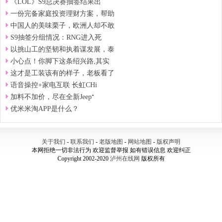
《LOL》S9总决赛抽签结果出
一份完备家庭投资理财方案，帮助
中国人的美味栗子，欧洲人却不敢
S9抽签分组情况：RNG进入死
以挑山工的坚韧和执着谋发展，泰
小心点！你脚下这条绍兴路,其实
这才是工装该有的样子，老板看了
语音操控+家电互联 长虹CHi
加料不加价，尽在全新Jeep⁺
优米米淘APP是什么？
关于我们
-
联系我们
-
老版地图
-
网站地图
-
版权声明
本网拒绝一切非法行为 欢迎监督举报 如有错误信息 欢迎纠正
Copyright 2002-2020
泸州在线网
版权所有