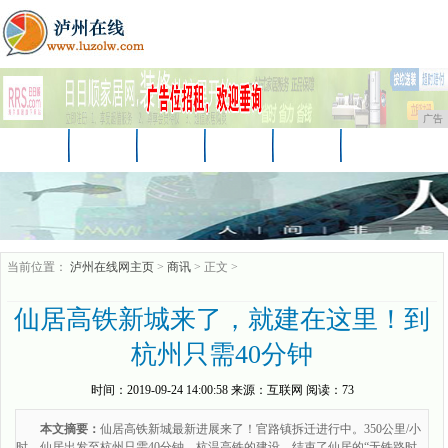
广告
首页
资讯
财经
教育
汽车
家居
企业
商讯
游戏
消费
时尚
当前位置：
泸州在线网主页
>
商讯
> 正文 >
仙居高铁新城来了，就建在这里！到
杭州只需40分钟
时间：
2019-09-24 14:00:58
来源：
互联网
阅读：73
本文摘要：
仙居高铁新城最新进展来了！官路镇拆迁进行中。350公里/小
时，仙居出发至杭州只需40分钟。杭温高铁的建设，结束了仙居的“无铁路时