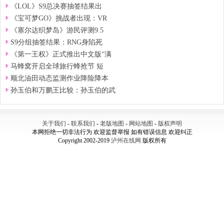
《LOL》S9总决赛抽签结果出
《宝可梦GO》挑战者出现：VR
《塞尔达织梦岛》游民评测9.5
S9分组抽签结果：RNG身陷死
《第一王权》正式推出中文版“满
马蜂窝开启全球旅行蜂抢节 短
顺北油田动态监测作业降险降本
孙玉伯和万鹏王比较：孙玉伯的武
关于我们
-
联系我们
-
老版地图
-
网站地图
-
版权声明
本网拒绝一切非法行为 欢迎监督举报 如有错误信息 欢迎纠正
Copyright 2002-2019
泸州在线网
版权所有