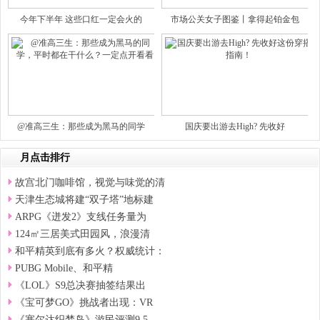
今年下半年 这些口红一定会火的
市场公关女子图鉴丨拿得起铂金包
@准高三生：那些成为黑马的同学
国庆要出游去High? 先收好
月点击排行
故宫北门咖啡馆，视觉与味觉的清
天津生态城将建“双子塔”地标建
ARPG《迸发2》支线任务量为
124㎡三居美式田园风，浪漫清
和平精英到底有多火？权威统计：
PUBG Mobile、和平精
《LOL》S9总决赛抽签结果出
《宝可梦GO》挑战者出现：VR
《塞尔达织梦岛》游民评测9.5