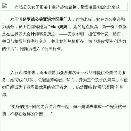
寿玉滢是
罗德公关亚洲地区掌门人
，作为老板，她在办公室亲和
力满分，员工们都称她为
“Elan妈妈”
。她的起点很高，第一份工作就
是在世界四大会计师事务所之一——安永华明，担任审计员。然而，
整日与枯燥的数字打交道，并非她的热情所在，为了拥有“更有创造力
的生活”，她随后进入了公关行业。
入行近20年来，寿玉滢曾为众多知名企业和品牌提供公关咨询服
务，她“功力”颇深，总能运筹帷幄。然而，身为三个孩子的妈妈，即使
她已经成为了业界最优秀的管理者之一，仍然面临着“母职贫困”的焦
虑。
“更好的把不同的内容结合在一起，而不是说去掌握一个完美的平
衡，不存在这样的平衡……”