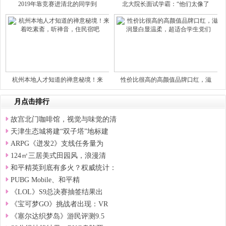
2019年靠竞赛进清北的同学到
北大院长面试学霸：“他们太像了
杭州本地人才知道的禅意秘境！来
性价比很高的高颜值品牌口红，滋
月点击排行
故宫北门咖啡馆，视觉与味觉的清
天津生态城将建“双子塔”地标建
ARPG《迸发2》支线任务量为
124㎡三居美式田园风，浪漫清
和平精英到底有多火？权威统计：
PUBG Mobile、和平精
《LOL》S9总决赛抽签结果出
《宝可梦GO》挑战者出现：VR
《塞尔达织梦岛》游民评测9.5