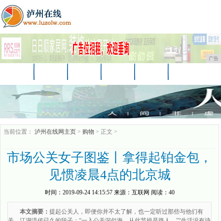
广告
首页
资讯
财经
教育
汽车
家居
企业
商讯
游戏
消费
时尚
当前位置：
泸州在线网主页
>
购物
> 正文 >
市场公关女子图鉴丨拿得起铂金包，
见惯凌晨4点的北京城
时间：
2019-09-24 14:15:57
来源：
互联网
阅读：40
本文摘要：
提起公关人，即便你并不太了解，也一定听过那些与他们有
关，江湖流传已久的段子：“一入公关深似海，从此节操是路人。”“生活没有诗