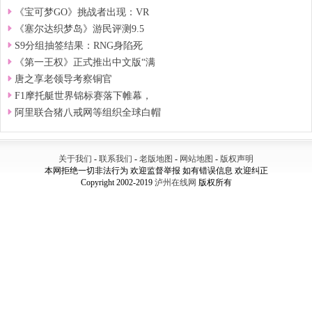
《宝可梦GO》挑战者出现：VR
《塞尔达织梦岛》游民评测9.5
S9分组抽签结果：RNG身陷死
《第一王权》正式推出中文版“满
唐之享老领导考察铜官
F1摩托艇世界锦标赛落下帷幕，
阿里联合猪八戒网等组织全球白帽
关于我们
-
联系我们
-
老版地图
-
网站地图
-
版权声明
本网拒绝一切非法行为 欢迎监督举报 如有错误信息 欢迎纠正
Copyright 2002-2019
泸州在线网
版权所有