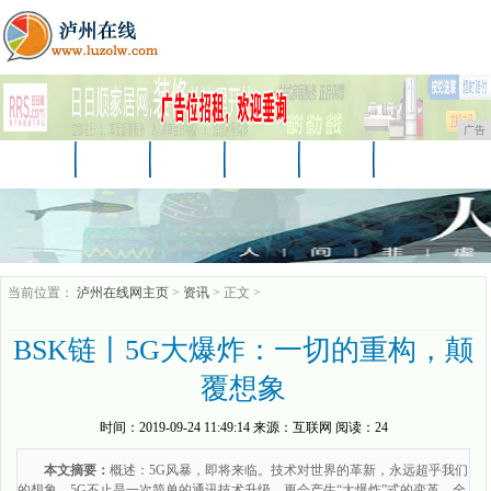
广告
首页
资讯
财经
教育
汽车
家居
企业
商讯
游戏
消费
时尚
当前位置：
泸州在线网主页
>
资讯
> 正文 >
BSK链丨5G大爆炸：一切的重构，颠
覆想象
时间：
2019-09-24 11:49:14
来源：
互联网
阅读：24
本文摘要：
概述：5G风暴，即将来临。技术对世界的革新，永远超乎我们
的想象。5G不止是一次简单的通讯技术升级，更会产生“大爆炸”式的变革，全