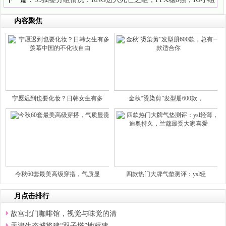
赛复仇
内容聚焦
宁愿迟到也要化妆？日韩女生有多
金秋“烫染剪”发型册600款，
今秋60套最美高级穿搭，气质显
四款热门大牌气垫测评：ysl轻
月点击排行
故宫北门咖啡馆，视觉与味觉的清
天津生态城将建“双子塔”地标建