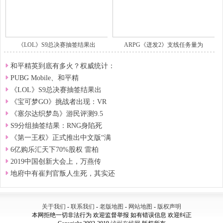
《LOL》S9总决赛抽签结果出
ARPG《迸发2》支线任务量为
和平精英到底有多火？权威统计：
PUBG Mobile、和平精
《LOL》S9总决赛抽签结果出
《宝可梦GO》挑战者出现：VR
《塞尔达织梦岛》游民评测9.5
S9分组抽签结果：RNG身陷死
《第一王权》正式推出中文版“满
6亿购乐汇天下70%股权 雷柏
2019中国创新大会上，万燕传
地府中有崔判官叛人生死，其实还
关于我们
-
联系我们
-
老版地图
-
网站地图
-
版权声明
本网拒绝一切非法行为 欢迎监督举报 如有错误信息 欢迎纠正